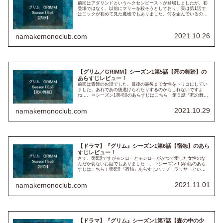
前回はアダリンドというへクセンビーストが登場しましたが、初
登場ではなく、以前にマリーを殺そうとしており、実は第1話で
はニックが初めて見た魔物でもありました。何を企んでいるのか
はまだ不明です…。⇒シーズン１第3話のあらすじはこちら！！
※以下...
2021.10.26
namakemonoclub.com
【グリム／GRIMM】シーズン1第5話【死の舞踏】の
あらすじレビュー！
前回は青髭のお話でした。最後の最後まで女性をトリコにしてい
ました。あれであの後逃げられたりするのかもしれないですよ
ね…。⇒シーズン1第4話のあらすじはこちら！第５話『死の舞
踏』のあらすじ車の中でネズミに食べ尽くされ骨になっている教
師が見つか...
2021.10.29
namakemonoclub.com
【ドラマ】『グリム』シーズン1第6話【宿怨】のあら
すじレビュー！
さて、第6話ですがモンローとモンローがかつて愛した女性のな
んだか切ないお話でもありました…。⇒シーズン１第5話のあら
すじはこちら！第6話『宿怨』あらすじハップ・ラッサーという
人物の家が爆破される事件が発生します。幸運にもハップがたま
たま家の...
2021.11.01
namakemonoclub.com
【ドラマ】『グリム』シーズン1第7話【森の中の少