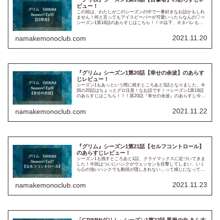
ビュー！
この回は、わたしがこのシーズンの中で一番好きなお話かもしれ
ません！何と言ってもアイスビーバーが可愛いったらなんの♡⇒
シーズン1第18話のあらすじはこちら！！※以下、ネタバレも含
みますのでご注意下さい！！※ 第19話『目撃者』のあらすじアイ
ス...
2021.11.20
namakemonoclub.com
『グリム』シーズン1第20話【幸せの余波】のあらす
じレビュー！
シーズン1もあっという間に残すところあと3話となりました。今
回の20話はちょっとグロ注意！なお話です！⇒シーズン1第19話
のあらすじはこちら！！！第20話『幸せの余波』のあらすじ今回
モチーフは「シンデレラ」です。意地悪な継母アーサーという
お...
2021.11.22
namakemonoclub.com
『グリム』シーズン1第21話【セルフコントロール】
のあらすじレビュー！
シーズン1も残すところあと1話、クライマックスに近づいてきま
した！今回はついにハンクがヴェッセンを目撃してしまい、いく
ら心の強いハンクでも動揺が隠しきれない…って感じになってし
まいます。かわいそうに。ハンクにはニックの正体を明かす日も
近そう...
2021.11.23
namakemonoclub.com
「GRIMM/グリム」シーズン1第22話 黒服の女 あらす