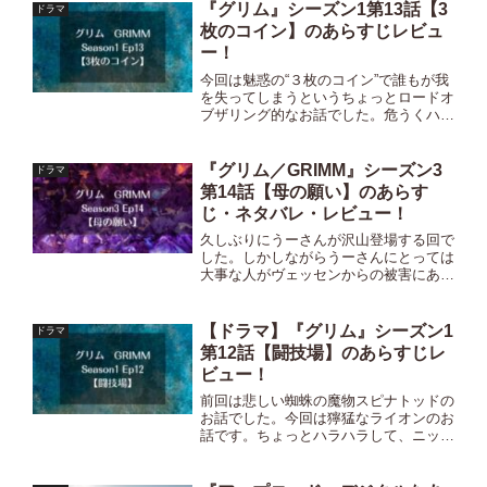
ているだけの。なんでもない人かと思い
『グリム』シーズン1第13話【3
ドラマ
ますが…。 ※以下、ネタバ...
枚のコイン】のあらすじレビュ
ー！
今回は魅惑の“３枚のコイン”で誰もが我
を失ってしまうというちょっとロードオ
ブザリング的なお話でした。危うくハン
クまでおかしくなりかけてましたが、元
に戻ってよかったです。そしてニックの
両親やおばマリーの過去のことも少しわ
『グリム／GRIMM』シーズン3
ドラマ
かった回でした。⇒シー...
第14話【母の願い】のあらす
じ・ネタバレ・レビュー！
久しぶりにうーさんが沢山登場する回で
した。しかしながらうーさんにとっては
大事な人がヴェッセンからの被害にあっ
てしまい、自分自身にとっても精神崩壊
ギリギリまで追い込まれることになって
しまう大変な事件が起きてしまいまし
【ドラマ】『グリム』シーズン1
ドラマ
た…。※以下、ネタバレも含...
第12話【闘技場】のあらすじレ
ビュー！
前回は悲しい蜘蛛の魔物スピナトッドの
お話でした。今回は獰猛なライオンのお
話です。ちょっとハラハラして、ニック
の勇敢さが際立ったラストでした！⇒シ
ーズン1第11話のあらすじはこちら！！