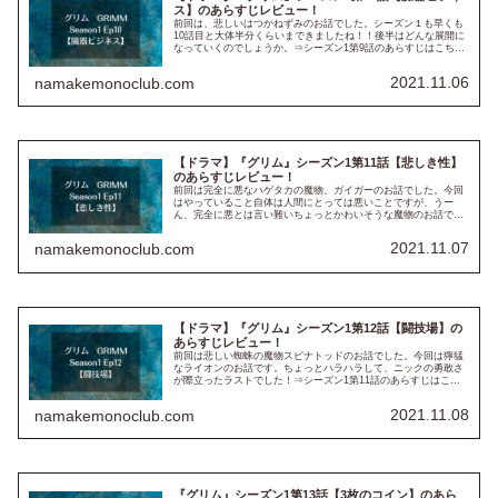
ス】のあらすじレビュー！
前回は、悲しいはつかねずみのお話でした。シーズン１も早くも
10話目と大体半分くらいまできましたね！！後半はどんな展開に
なっていくのでしょうか。⇒シーズン1第9話のあらすじはこち
ら！ ※以下、ネタバレも含みますのでご注意下さい！！※ 第9話
『...
2021.11.06
namakemonoclub.com
【ドラマ】『グリム』シーズン1第11話【悲しき性】
のあらすじレビュー！
前回は完全に悪なハゲタカの魔物、ガイガーのお話でした。今回
はやっていること自体は人間にとっては悪いことですが、うー
ん、完全に悪とは言い難いちょっとかわいそうな魔物のお話でし
た。そして魔物の総称を“ヴェッセン”というらしいことがわかり
ました！...
2021.11.07
namakemonoclub.com
【ドラマ】『グリム』シーズン1第12話【闘技場】の
あらすじレビュー！
前回は悲しい蜘蛛の魔物スピナトッドのお話でした。今回は獰猛
なライオンのお話です。ちょっとハラハラして、ニックの勇敢さ
が際立ったラストでした！⇒シーズン1第11話のあらすじはこち
ら！！ ※以下、ネタバレも含みますのでご注意下さい！！※ 第
12...
2021.11.08
namakemonoclub.com
『グリム』シーズン1第13話【3枚のコイン】のあら