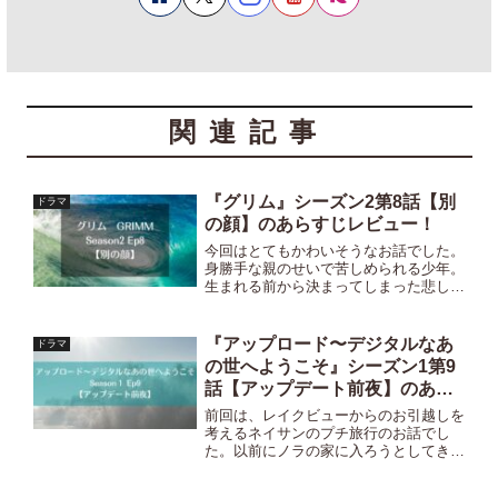
関連記事
『グリム』シーズン2第8話【別
ドラマ
の顔】のあらすじレビュー！
今回はとてもかわいそうなお話でした。
身勝手な親のせいで苦しめられる少年。
生まれる前から決まってしまった悲しい
運命。親の身勝手なエゴで子を操作する
なんて許せません！！⇒シーズン1のあ
らすじはこちら！！⇒シーズン2第7話
『アップロード〜デジタルなあ
ドラマ
「早熟」のあらすじはこち...
の世へようこそ』シーズン1第9
話【アップデート前夜】のあら
すじ・ネタバレ・レビュー！
前回は、レイクビューからのお引越しを
考えるネイサンのプチ旅行のお話でし
た。以前にノラの家に入ろうとしてきた
怪しい奴が、LAでもネイサンを狙って
きました。多分あの人自体はただ雇われ