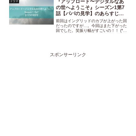
※以下、ネタバレも含みますのでご注意
『アップロード〜デジタルなあ
ドラマ
下さい！！※ 第12...
の世へようこそ』シーズン1第7
話【パパの見学】のあらすじ・
ネタバレ・感想！
前回はイングリッドのカブが上がった回
だったのですが…。今回はまた下がった
回でした。笑振り幅がすごいの！！ (*
´ω｀)※以下、ネタバレも含みますので
ご注意下さい！！※第7話『パパの見
学』のあらすじ残された女のサポート海
外でよくあるグループセ...
スポンサーリンク