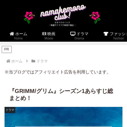
ホーム
映画
ドラマ
ファッシ
Home
Movie
Drama
Fashion
PR
ホーム
ドラマ
※当ブログではアフィリエイト広告を利用しています。
『GRIMM/グリム』シーズン1あらすじ総
まとめ！
ドラマ