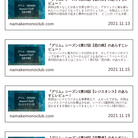
ビュー！
前回は色々なことがあり大変な回でした。アダリンドに薬を盛ら
れたハンクはどうなってしまうのでしょうか…。今回はニックが
休暇中の宿泊先で起きた事件のお話です。 どこに行っても大変で
す。⇒シーズン1第15話のあらすじはこちら！！ ※以下、ネタバ
レ...
2021.11.13
namakemonoclub.com
『グリム』シーズン1第17話【恋の病】のあらすじレ
ビュー！
ついにハンクに最大のピンチが訪れます。そしてスポンジやクリ
ップを食べてしまうウーさんはどうなるのかっ！？⇒シーズン1
第16話のあらすじはこちら！！！第17話『恋の病』のあらすじ鍵
ニックはトレーラーで、マリーから託された鍵がなんの鍵か探す
も見...
2021.11.15
namakemonoclub.com
『グリム』シーズン1第18話【レジスタンス】のあら
すじレビュー！
前回はハンクとウーさんを無事救えて、よかったですね。今回は
ハンクとうーさんの出番は少なめ。シーズン1最終回に向けてお
話がますます面白くなってきました！！⇒シーズン1第17話のあ
らすじはこちら！！ ※以下、ネタバレも含みますのでご注意下さ
い！...
2021.11.19
namakemonoclub.com
『グリム』シーズン1第19話【目撃者】のあらすじレ