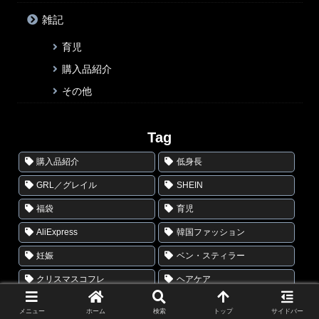
雑記
育児
購入品紹介
その他
Tag
購入品紹介
低身長
GRL／グレイル
SHEIN
福袋
育児
AliExpress
韓国ファッション
妊娠
ベン・スティラー
クリスマスコフレ
ヘアケア
ネイル
ジェニファー・アニストン
メニュー
ホーム
検索
トップ
サイドバー