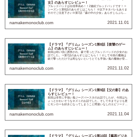
女】のあらすじレビュー！
ブルッドバッドは出現率高め！！2連続ブルッドバッドです！⇒
シーズン１第6話のあらすじはこちら！ ※以下ネタバレもありま
すのでご注意下さい※第7話『森の中の少女』あらすじらぶらぶ
しながらハイキング中のカップル。そこへ、近くで大麻栽培中の
ブレイ...
2021.11.01
namakemonoclub.com
【ドラマ】『グリム』シーズン1第8話【復讐のゲー
ム】のあらすじレビュー！
前回は幼い頃に誘拐され、森で育ったブルッドバッドの少女のお
話でした。⇒第7話のあらすじはこちら！！そして今回の魔物は
銃で撃っただけでは死なないというとても手強い鬼の魔物が登場
しました。ニックの出番は割と少なめでしたが、モンローが大活
躍してく...
2021.11.02
namakemonoclub.com
【ドラマ】『グリム』シーズン1第9話【父の影】のあ
らすじレビュー！
前回は非常に手強い鬼ジーグバースタのお話でしたが、今回はち
ょっとかわいそうなネズミのお話でした。そして今までよりも更
にモンローを好きになってしまうこと間違いなしのエピソードで
もありました。⇒シーズン1 第8話のあらすじはこちら！※以下、
ネタ...
2021.11.04
namakemonoclub.com
【ドラマ】『グリム』シーズン1第10話【臓器ビジネ