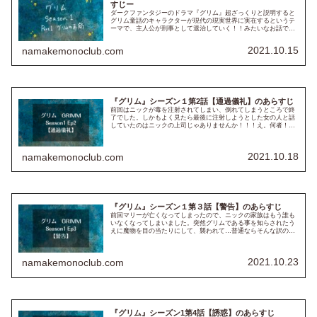
すじー
ダークファンタジーのドラマ『グリム』超ざっくりと説明すると
グリム童話のキャラクターが現代の現実世界に実在するというテ
ーマで、主人公が刑事として退治していく！！みたいなお話で
す。ちょっとスパーナチュラルに似てるのですが、グリムの方が
ファンタジ...
2021.10.15
namakemonoclub.com
『グリム』シーズン１第2話【通過儀礼】のあらすじ
前回はニックが毒を注射されてしまい、倒れてしまうところで終
了でした。しかもよく見たら最後に注射しようとした女の人と話
していたのはニックの上司じゃありませんか！！！え。何者！昏
睡状態のマリーは果たしてどうなる？！第2話のあらすじとレビ
ューです...
2021.10.18
namakemonoclub.com
『グリム』シーズン１第３話【警告】のあらすじ
前回マリーが亡くなってしまったので、ニックの家族はもう誰も
いなくなってしまいました。突然グリムである事を知らされたう
えに魔物を目の当たりにして、襲われて…普通ならそんな訳の分
からない状況すぐには理解できないですし、割と絶望的ですけ
ど、ニック...
2021.10.23
namakemonoclub.com
『グリム』シーズン1第4話【誘惑】のあらすじ