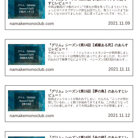
すじレビュー！
今回は魅惑の“３枚のコイン”で誰もが我を失ってしまうというち
ょっとロードオブザリング的なお話でした。危うくハンクまでお
かしくなりかけてましたが、元に戻ってよかったです。そしてニ
ックの両親やおばマリーの過去のことも少しわかった回でした。
⇒シー...
2021.11.09
namakemonoclub.com
『グリム』シーズン1第14話【威厳ある死】のあらす
じレビュー！
今回はついに・・・！！ジュリエットとモンローが初対面しまし
た。ジュリエットは危険な目にあってしまいましたが、モンロー
のおかげで無事でなによりです。⇒シーズン1第13話のあらすじ
はこちら！！ ※以下、ネタバレも含みますのでご注意下さい！！
※ ...
2021.11.11
namakemonoclub.com
『グリム』シーズン1第15話【夢の島】のあらすじレ
ビュー！
前回はジュリエットが狙われてしまい、だんだん『ニックが何か
隠しているわ…』と勘づき始めてきてますね。この先どうなって
いくのか楽しみです。さて今回は新たなキャラが登場します。そ
してここからは、ハンクとウー巡査部長から目が離せません。⇒
第14話...
2021.11.12
namakemonoclub.com
『グリム』シーズン1第16話【金の卵】のあらすじレ