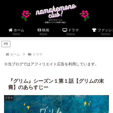
ホーム
映画
ドラマ
ファッシ
Home
Movie
Drama
Fashion
PR
ホーム
ドラマ
※当ブログではアフィリエイト広告を利用しています。
『グリム』シーズン１第１話【グリムの末
裔】のあらすじー
ドラマ