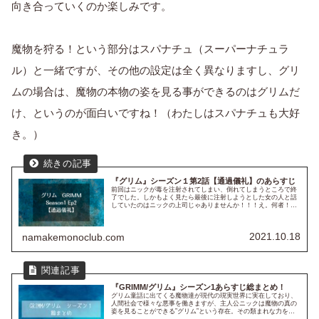
向き合っていくのか楽しみです。
魔物を狩る！という部分はスパナチュ（スーパーナチュラ
ル）と一緒ですが、その他の設定は全く異なりますし、グリ
ムの場合は、魔物の本物の姿を見る事ができるのはグリムだ
け、というのが面白いですね！（わたしはスパナチュも大好
き。）
『グリム』シーズン１第2話【通過儀礼】のあらすじ
前回はニックが毒を注射されてしまい、倒れてしまうところで終
了でした。しかもよく見たら最後に注射しようとした女の人と話
していたのはニックの上司じゃありませんか！！！え。何者！昏
睡状態のマリーは果たしてどうなる？！第2話のあらすじとレビ
ューです...
2021.10.18
namakemonoclub.com
『GRIMM/グリム』シーズン1あらすじ総まとめ！
グリム童話に出てくる魔物達が現代の現実世界に実在しており、
人間社会で様々な悪事を働きますが、主人公ニックは魔物の真の
姿を見ることができる”グリム”という存在。その類まれな力を持