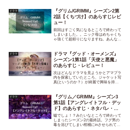
『グリム/GRIMM』シーズン2第
ドラマ
2話【くちづけ】のあらすじレビ
ュー！
前回はすごく気になるところで終わって
しまいました。。ニック母はめちゃくち
ゃ強くて超頼りになりますね。あんなカ
ッコいい女性になりたいものです。シー
ズン２に入ってなんだかニックの髪型が
少し変わり、よりハンサムになりました
ドラマ『グッド・オーメンズ』
ドラマ
ね。あとどうでも良いけど...
シーズン1第1話「天使と悪魔」
のあらすじ・レビュー！
次はどんなドラマを見ようかとアマプラ
内を探索していたところ、ジャケット写
真(というのか？）が綺麗で興味を持っ
たこちらの作品。あらすじから、ファン
タジーっぽい感じで気分にもハマったの
で見始めました！結果すごく面白いので
『グリム／GRIMM』シーズン3
ドラマ
見続けることが出来そうな...
第1話【アングレイトフル・デッ
ド】のあらすじ・ネタバレ・感
想！
嘘でしょ！？みたいなところで終わって
しまったシーズン2の最終話。フグ男の
毒を浴びてしまい棺桶にinさせられてし
まった絶体絶命のニック！エリックは何