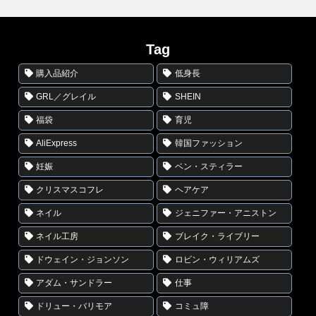
Tag
購入品紹介
低身長
GRL／グレイル
SHEIN
福袋
育児
AliExpress
韓国ファッション
妊娠
ベン・スティラー
クリスマスコフレ
ヘアケア
ネイル
ジェニファー・アニストン
ネイル工房
ブレイク・ライブリー
ドウェイン・ジョンソン
ロビン・ウィリアムズ
アダム・サンドラー
仕事
ドリュー・バリモア
コミュ障