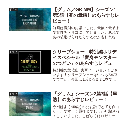
を企んでいるのやら・・・。 ※以下、
ネタバレも含みますのでご注意下さ
【グリム／GRIMM】シーズン1
ドラマ
い！！※第1話『アングレイ...
第5話【死の舞踏】のあらすじレ
ビュー！
前回は青髭のお話でした。最後の最後ま
で女性をトリコにしていました。あれで
あの後逃げられたりするのかもしれない
ですよね…。⇒シーズン1第4話のあら
すじはこちら！第５話『死の舞踏』のあ
らすじ車の中でネズミに食べ尽くされ骨
クリープショー 特別編ホリデ
ドラマ
になっている教師が見つか...
イスペシャル『変身モンスター
のつどい』のあらすじレビュー
特別編の第2話、実写バージョンでござ
います！クリープショーはいつも2本立
てですが、今回は1話まるまる1本で、
クリスマスにちなんだお話となっていま
す🎄！個人的にはこのお話結構すき💛ク
リープショーはHuluで見ることができま
『グリム』シーズン2第7話【早
ドラマ
す！ ※以下ネタバレ...
熟】のあらすじレビュー！
今回はよく構成されたお話でとても面白
かったです！！最後までしっかり騙され
てしまいました。しばらくはロザリーの
出番があんまりなさそうで寂しいです。
⇒シーズン1のあらすじはこちら！！⇒