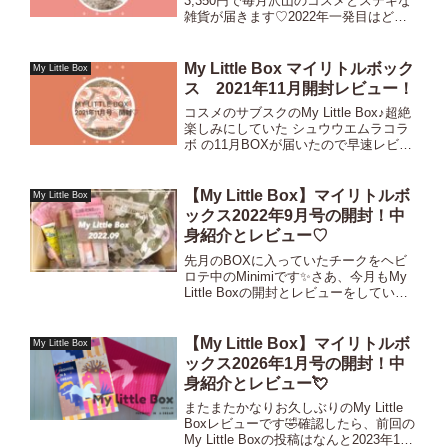
3,350円で毎月沢山のコスメとステキな
雑貨が届きます♡2022年一発目はどん
な内容でしょうかー！めっちゃ楽し
み！！2022年1月テーマ『 Work in
progress』今月のテーマは『 W...
My Little Box マイリトルボック
My Little Box
ス 2021年11月開封レビュー！
コスメのサブスクのMy Little Box♪超絶
楽しみにしていた シュウウエムラコラ
ボ の11月BOXが届いたので早速レビュ
ーしていきます！＼ My Little Boxが気
になった方は↓から♡／ 2021年11月テ
ーマ『Express ...
【My Little Box】マイリトルボ
My Little Box
ックス2022年9月号の開封！中
身紹介とレビュー♡
先月のBOXに入っていたチークをヘビ
ロテ中のMinimiです✨さあ、今月もMy
Little Boxの開封とレビューをしていき
ます🤎2022年９月のテーマは
『BISTROT DES DAMES』今月のテー
マは『BISTRO DES DAME...
【My Little Box】マイリトルボ
My Little Box
ックス2026年1月号の開封！中
身紹介とレビュー💘
またまたかなりお久しぶりのMy Little
Boxレビューです🤣確認したら、前回の
My Little Boxの投稿はなんと2023年12