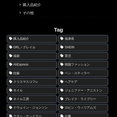
購入品紹介
その他
Tag
購入品紹介
低身長
GRL／グレイル
SHEIN
福袋
育児
AliExpress
韓国ファッション
妊娠
ベン・スティラー
クリスマスコフレ
ヘアケア
ネイル
ジェニファー・アニストン
ネイル工房
ブレイク・ライブリー
ドウェイン・ジョンソン
ロビン・ウィリアムズ
アダム・サンドラー
仕事