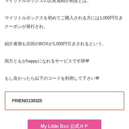
マイリトルボックスのお友達紹介制度とは、
マイリトルボックスを初めてご購入される方には
1,000
円引き
クーポンが発行され、
紹介者側も次回の
BOX
が
1,000
円引きされるという、
両方ともが
happy
になれるサービスです
🧸🤎
もし良かったら以下のコードを利用して下さい
🤎
FRIEND130325
My Little Box 公式ＨＰ