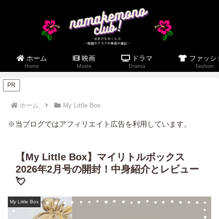
ホーム
映画
ドラマ
ファッシ
Home
Movie
Drama
Fashion
PR
ホーム
My Little Box
※当ブログではアフィリエイト広告を利用しています。
【My Little Box】マイリトルボックス
2026年2月号の開封！中身紹介とレビュー
💘
My Little Box