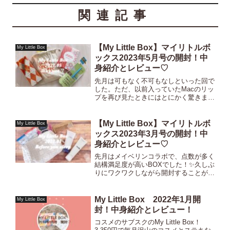
関連記事
【My Little Box】マイリトルボ
My Little Box
ックス2023年5月号の開封！中
身紹介とレビュー♡
先月は可もなく不可もなしといった回で
した。ただ、以前入っていたMacのリッ
プを再び見たときにはとにかく驚きまし
たよ。笑ここらでそろそろ当たり回を作
って頂きたいなと思っていたところでし
たが、ちゃんとやってくれました✨良い
【My Little Box】マイリトルボ
My Little Box
意味でねっ😆！ではさっ...
ックス2023年3月号の開封！中
身紹介とレビュー♡
先月はメイベリンコラボで、点数が多く
結構満足度が高いBOXでした！✨久しぶ
りにワクワクしながら開封することがで
きたBOXでもありました☺️さて、今月
はどんなBOXだったでしょうか！？動
画もあるので良かったらご覧下さい💓！
My Little Box 2022年1月開
My Little Box
2023年３月のテー...
封！中身紹介とレビュー！
コスメのサブスクのMy Little Box！