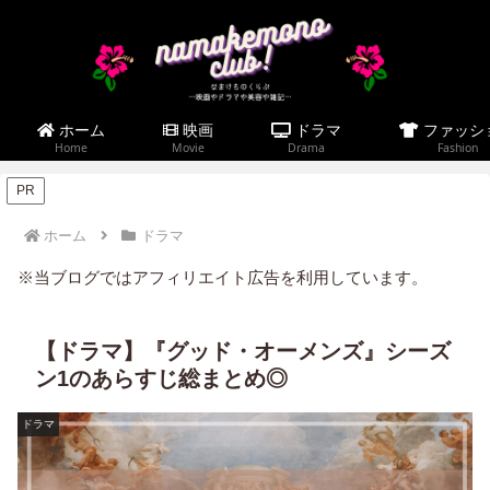
ホーム
映画
ドラマ
ファッシ
Home
Movie
Drama
Fashion
PR
ホーム
ドラマ
※当ブログではアフィリエイト広告を利用しています。
【ドラマ】『グッド・オーメンズ』シーズ
ン1のあらすじ総まとめ◎
ドラマ