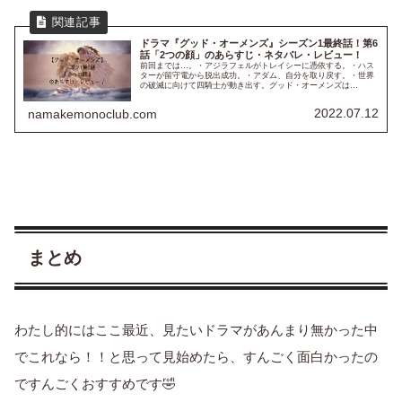
ドラマ『グッド・オーメンズ』シーズン1最終話！第6
話「2つの顔」のあらすじ・ネタバレ・レビュー！
前回までは…。・アジラフェルがトレイシーに憑依する。・ハス
ターが留守電から脱出成功。・アダム、自分を取り戻す。・世界
の破滅に向けて四騎士が動き出す。グッド・オーメンズは
Amazonプライム・ビデオで見ることができます！！※以下、ネ
タバレも含...
2022.07.12
namakemonoclub.com
まとめ
わたし的にはここ最近、見たいドラマがあんまり無かった中
でこれなら！！と思って見始めたら、すんごく面白かったの
ですんごくおすすめです🤣