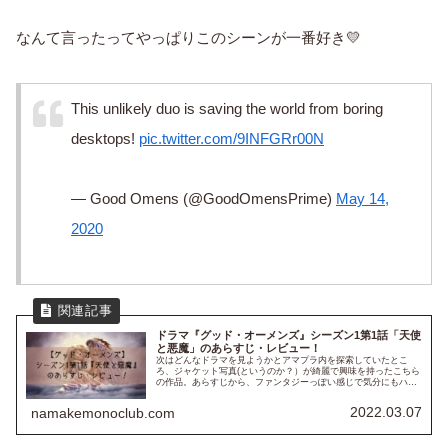
なんて言ったってやっぱりこのシーンが一番好き💛
This unlikely duo is saving the world from boring
desktops!
pic.twitter.com/9INFGRr00N
— Good Omens (@GoodOmensPrime)
May 14,
2020
ドラマ『グッド・オーメンズ』シーズン1第1話「天使
と悪魔」のあらすじ・レビュー！
次はどんなドラマを見ようかとアマプラ内を探索していたとこ
ろ、ジャケット写真(というのか？）が綺麗で興味を持ったこちら
の作品。あらすじから、ファンタジーっぽい感じで気分にもハマ
ったので見始めました！結果すごく面白いので見続けることが出
来そうな...
2022.03.07
namakemonoclub.com