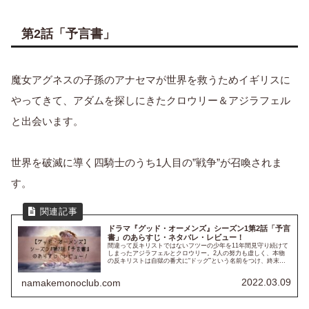
第2話「予言書」
魔女アグネスの子孫のアナセマが世界を救うためイギリスに
やってきて、アダムを探しにきたクロウリー＆アジラフェル
と出会います。
世界を破滅に導く四騎士のうち1人目の”戦争”が召喚されま
す。
ドラマ『グッド・オーメンズ』シーズン1第2話「予言
書」のあらすじ・ネタバレ・レビュー！
間違って反キリストではないフツーの少年を11年間見守り続けて
しまったアジラフェルとクロウリー。2人の努力も虚しく、本物
の反キリストは自獄の番犬に“ドッグ”という名前をつけ、終末ま
で残り２日となってしまいました。グッド・オーメンズは
Amazo...
2022.03.09
namakemonoclub.com