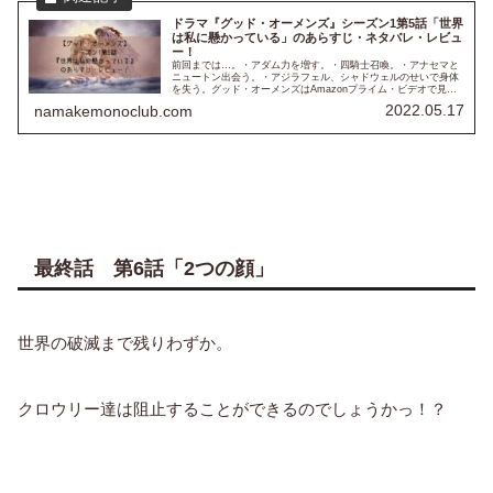
ドラマ『グッド・オーメンズ』シーズン1第5話「世界
は私に懸かっている」のあらすじ・ネタバレ・レビュ
ー！
前回までは…。・アダム力を増す。・四騎士召喚。・アナセマと
ニュートン出会う。・アジラフェル、シャドウェルのせいで身体
を失う。グッド・オーメンズはAmazonプライム・ビデオで見る
ことができます！！※以下、ネタバレも含みますのでご注意下さ
2022.05.17
namakemonoclub.com
い！...
最終話 第6話「2つの顔」
世界の破滅まで残りわずか。
クロウリー達は阻止することができるのでしょうかっ！？