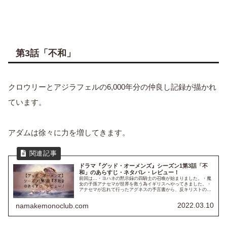
第3話「不和」
クロウリーとアジラフェルの6,000年分の仲良し記録が描かれ
ています。
アダムは徐々に力を増してきます。
ドラマ『グッド・オーメンズ』シーズン1第3話「不
和」のあらすじ・ネタバレ・レビュー！
前回は…・ヨハネの黙示録の四騎士の召喚が始まりました。・魔
女の子孫アナセマが世界を救う為イギリスへやってきました。・
アナセマが忘れて行ったアグネスの予言書から、反キリストの居
場所を導き出しました。グッド・オーメンズはAmazonプライ
ム・ビ...
2022.03.10
namakemonoclub.com