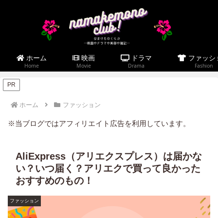
ホーム
映画
ドラマ
ファッシ
Home
Movie
Drama
Fashion
PR
ホーム
ファッション
※当ブログではアフィリエイト広告を利用しています。
AliExpress（アリエクスプレス）は届かな
い？いつ届く？アリエクで買って良かった
おすすめのもの！
ファッション