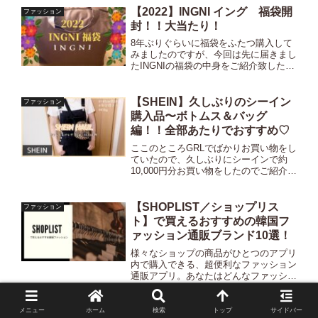
【2022】INGNI イング 福袋開
ファッション
封！！大当たり！
8年ぶりぐらいに福袋をふたつ購入して
みましたのですが、今回は先に届きまし
たINGNIの福袋の中身をご紹介致したい
と思います！ファッションウォーカーで
購入しまして、1月1日の夜中に購入し
たにも関わらず、お急ぎ便で1月3日の
【SHEIN】久しぶりのシーイン
ファッション
朝に届きました！！と...
購入品〜ボトムス＆バッグ
編！！全部あたりでおすすめ♡
ここのところGRLでばかりお買い物をし
ていたので、久しぶりにシーインで約
10,000円分お買い物をしたのでご紹介し
たいと思います🥰今回はボトムスとバッ
グを中心に11点購入しました。結論か
ら言うとどれも当たりでとっても良いお
【SHOPLIST／ショップリス
ファッション
買い物ができたと思...
ト】で買えるおすすめの韓国フ
ァッション通販ブランド10選！
様々なショップの商品がひとつのアプリ
内で購入できる、超便利なファッション
通販アプリ。あなたはどんなファッショ
ン通販アプリを思い浮かべますか？楽天
ファッション？ZOZOTOWN？それとも
ファッションウォーカー？いや、
【GRL】久しぶり！最新グレイ
メニュー
ホーム
検索
トップ
サイドバー
ファッション