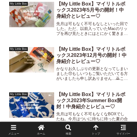
マは『Life in Harmony』春っ...
【My Little Box】マイリトルボ
My Little Box
ックス2023年5月号の開封！中
身紹介とレビュー♡
先月は可もなく不可もなしといった回で
した。ただ、以前入っていたMacのリッ
プを再び見たときにはとにかく驚きまし
たよ。笑ここらでそろそろ当たり回を作
って頂きたいなと思っていたところでし
たが、ちゃんとやってくれました✨良い
【My Little Box】マイリトルボ
My Little Box
意味でねっ😆！ではさっ...
ックス2023年12月号の開封！中
身紹介とレビュー♡
かなりお久しぶりの更新となってしまい
ました🥺もしいつもご覧いただいてる方
がいましたら申し訳ありません…🙇ここ
数回、更新していなかった分に関しては
もしかしたら更新するかもしれませんが
要望がなければスキップしてしまうかも
【My Little Box】マイリトルボ
My Little Box
しれません。（おそらく要...
ックス2023年Summer Box開
封！中身紹介とレビュー♡
先月は可もなく不可もなくなBOXでし
たね。今月はついに待ちに待った夏の合
併号BOXでした✨わたしは合併号を受け
取るのが初めてでしたので期待値が結構
高く、ワクワクしておりました😆！
メニュー
ホーム
検索
トップ
サイドバー