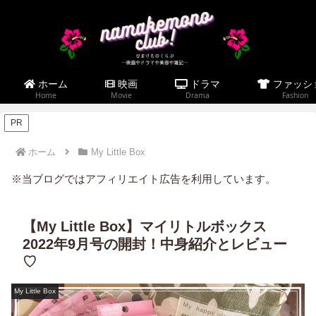
ホーム
映画
ドラマ
ファッシ
Home
Movie
Drama
Fashion
PR
ホーム
My Little Box
※当ブログではアフィリエイト広告を利用しています。
【My Little Box】マイリトルボックス
2022年9月号の開封！中身紹介とレビュー
♡
My Little Box