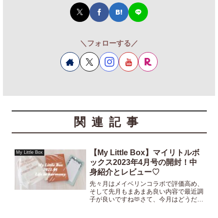
＼フォローする／
関連記事
【My Little Box】マイリトルボ
My Little Box
ックス2023年4月号の開封！中
身紹介とレビュー♡
先々月はメイベリンコラボで評価高め、
そして先月もまあまあ良い内容で最近調
子が良いですね🫶さて、今月はどうだっ
たかというと・・・！？2023年2月のテ
ーマは『LIFE in harmony』今月のテー