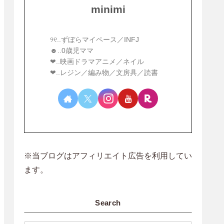
minimi
୨୧..ずぼらマイペース／INFJ
☻︎..0歳児ママ
❤︎..映画ドラマアニメ／ネイル
❤︎..レジン／編み物／文房具／読書
※当ブログはアフィリエイト広告を利用してい
ます。
Search