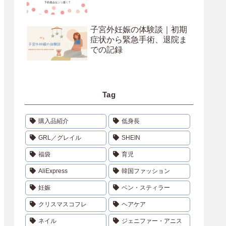
子宮外妊娠の体験談｜初期
症状から緊急手術、退院ま
での記録
Tag
購入品紹介
低身長
GRL／グレイル
SHEIN
福袋
育児
AliExpress
韓国ファッション
妊娠
ベン・スティラー
クリスマスコフレ
ヘアケア
ネイル
ジェニファー・アニス