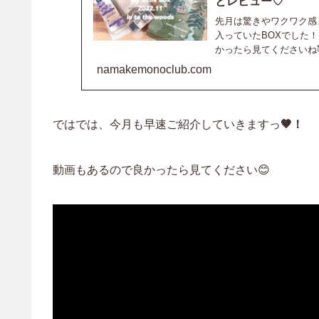
とレビュー♡
先月は驚きやワクワク感
入っていたBOXでした
かったら見てくださいね🥰202
namakemonoclub.com
ではでは、今月も早速ご紹介していきますっ
🤎！
動画もあるので良かったら見てください😊