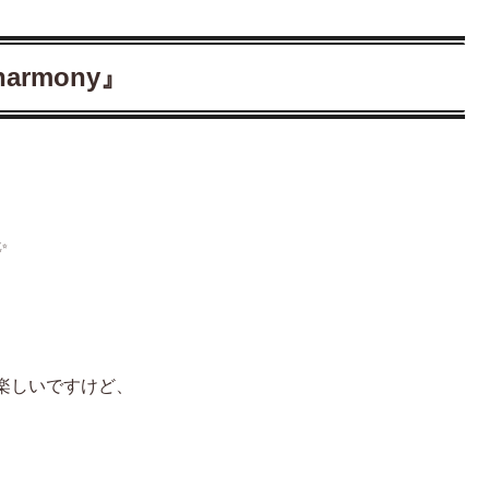
harmony』
✨
楽しいですけど、