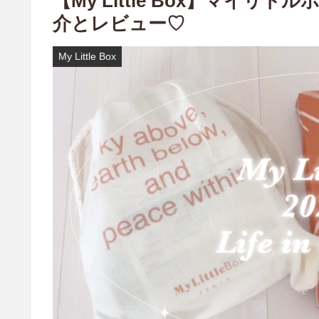
【My Little Box】マイリ
介とレビュー♡
My Little Box