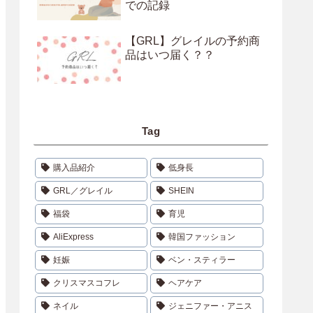
での記録
【GRL】グレイルの予約商
品はいつ届く？？
Tag
購入品紹介
低身長
GRL／グレイル
SHEIN
福袋
育児
AliExpress
韓国ファッション
妊娠
ベン・スティラー
クリスマスコフレ
ヘアケア
ネイル
ジェニファー・アニス