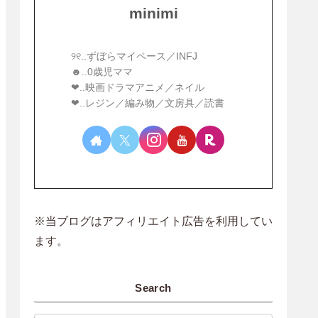
minimi
୨୧..ずぼらマイペース／INFJ
☻︎..0歳児ママ
❤︎..映画ドラマアニメ／ネイル
❤︎..レジン／編み物／文房具／読書
※当ブログはアフィリエイト広告を利用してい
ます。
Search