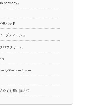
n harmony』
ル メモパッド
ナル ソープディッシュ
グロウクリーム
デュ
シーシアートーキョー
紹介でお得に購入♡