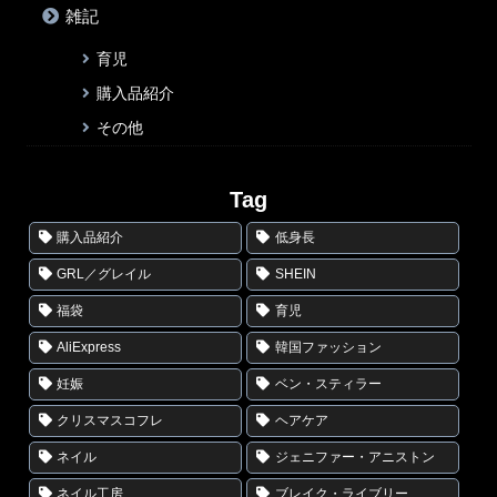
雑記
育児
購入品紹介
その他
Tag
購入品紹介
低身長
GRL／グレイル
SHEIN
福袋
育児
AliExpress
韓国ファッション
妊娠
ベン・スティラー
クリスマスコフレ
ヘアケア
ネイル
ジェニファー・アニストン
ネイル工房
ブレイク・ライブリー